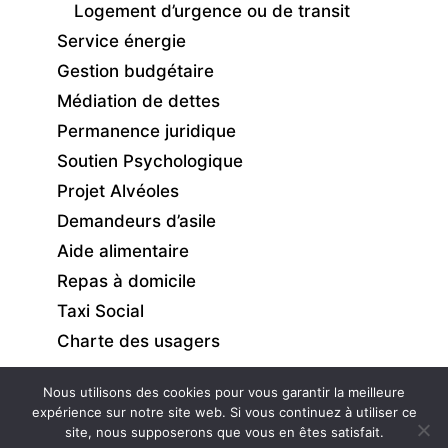
Logement d’urgence ou de transit
Service énergie
Gestion budgétaire
Médiation de dettes
Permanence juridique
Soutien Psychologique
Projet Alvéoles
Demandeurs d’asile
Aide alimentaire
Repas à domicile
Taxi Social
Charte des usagers
Nous utilisons des cookies pour vous garantir la meilleure
expérience sur notre site web. Si vous continuez à utiliser ce
site, nous supposerons que vous en êtes satisfait.
Intranet
|
Mentions légales
|
Gestion des cookies