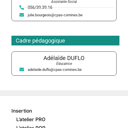
Assistante Social
056/39.39.16
julie.bourgeois@cpas-comines.be
Cadre pédagogique
Adélaïde DUFLO
Éducatrice
adelaide.duflo@cpas-comines.be
Insertion
L’atelier PRO