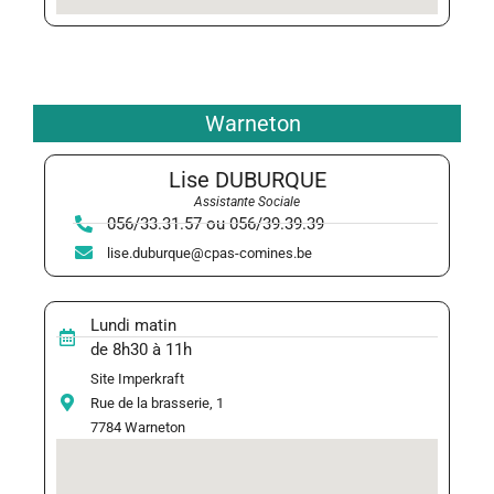
Warneton
Lise DUBURQUE
Assistante Sociale
056/33.31.57 ou 056/39.39.39
lise.duburque@cpas-comines.be
Lundi matin
de 8h30 à 11h
Site Imperkraft
Rue de la brasserie, 1
7784 Warneton