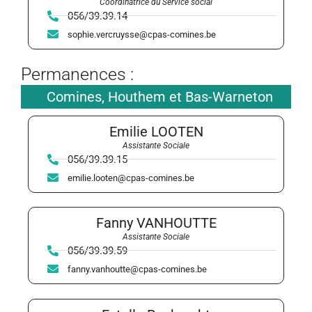
Coordinatrice du Service social
056/39.39.14
sophie.vercruysse@cpas-comines.be
Permanences :
Comines, Houthem et Bas-Warneton
Emilie LOOTEN
Assistante Sociale
056/39.39.15
emilie.looten@cpas-comines.be
Fanny VANHOUTTE
Assistante Sociale
056/39.39.59
fanny.vanhoutte@cpas-comines.be