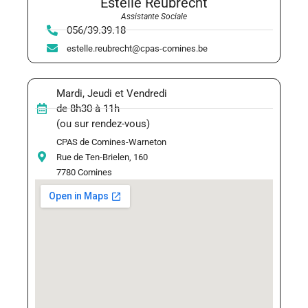
Estelle Reubrecht
Assistante Sociale
056/39.39.18
estelle.reubrecht@cpas-comines.be
Mardi, Jeudi et Vendredi
de 8h30 à 11h
(ou sur rendez-vous)
CPAS de Comines-Warneton
Rue de Ten-Brielen, 160
7780 Comines