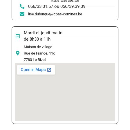
Assistante Sociale
056/33.31.57 ou 056/39.39.39
lise.duburque@cpas-comines.be
Mardi et jeudi matin
de 8h30 à 11h
Maison de village
Rue de France, 11c
7783 Le Bizet