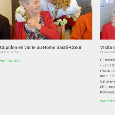
Cupidon en visite au Home Sacré-Cœur
Visite 
14 février 2020
21 novemb
Ce mercr
Voir l'actualité »
« Le Sacr
réunis po
autour d’
Cette invi
effet, no
nouveau 
Voir l'actua