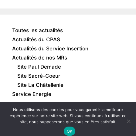
Toutes les actualités
Actualités du CPAS
Actualités du Service Insertion
Actualités de nos MRs
Site Paul Demade
Site Sacré-Coeur
Site La Châtellenie
Service Energie
Nous utilisons des cookies pour vous garantir la meilleure
expérience sur notre site web. Si vous continuez à utiliser ce
site, nous supposerons que vous en êtes satisfait.
Intranet
|
Mentions légales
|
Gestion des cookies
OK
© 2026 - CPAS de Comines-Warneton