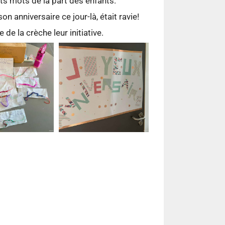
its mots de la part des enfants.
n anniversaire ce jour-là, était ravie!
 de la crèche leur initiative.