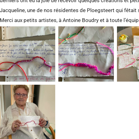
derniers ont eu la joie de recevoir quelques créations et pet
Jacqueline, une de nos résidentes de Ploegsteert qui fêtait so
Merci aux petits artistes, à Antoine Boudry et à toute l’équipe