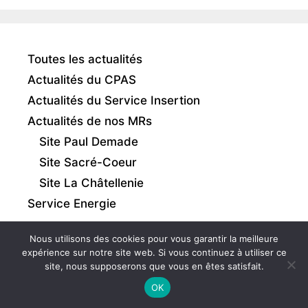
Toutes les actualités
Actualités du CPAS
Actualités du Service Insertion
Actualités de nos MRs
Site Paul Demade
Site Sacré-Coeur
Site La Châtellenie
Service Energie
Nous utilisons des cookies pour vous garantir la meilleure
expérience sur notre site web. Si vous continuez à utiliser ce
site, nous supposerons que vous en êtes satisfait.
Intranet
|
Mentions légales
|
Gestion des cookies
OK
© 2026 - CPAS de Comines-Warneton