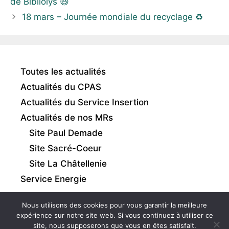
de Bibliolys 😃
18 mars – Journée mondiale du recyclage ♻️
Toutes les actualités
Actualités du CPAS
Actualités du Service Insertion
Actualités de nos MRs
Site Paul Demade
Site Sacré-Coeur
Site La Châtellenie
Service Energie
Nous utilisons des cookies pour vous garantir la meilleure
expérience sur notre site web. Si vous continuez à utiliser ce
site, nous supposerons que vous en êtes satisfait.
Intranet
|
Mentions légales
|
Gestion des cookies