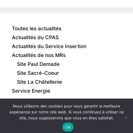
Toutes les actualités
Actualités du CPAS
Actualités du Service Insertion
Actualités de nos MRs
Site Paul Demade
Site Sacré-Coeur
Site La Châtellenie
Service Energie
Nous utilisons des cookies pour vous garantir la meilleure
expérience sur notre site web. Si vous continuez à utiliser ce
site, nous supposerons que vous en êtes satisfait.
Intranet
|
Mentions légales
|
Gestion des cookies
OK
© 2026 - CPAS de Comines-Warneton