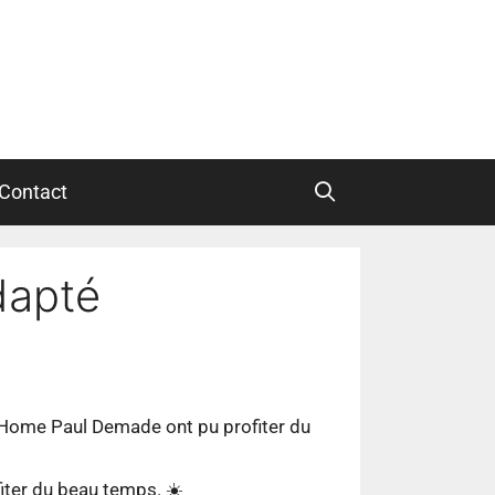
Contact
dapté
u Home Paul Demade ont pu profiter du
iter du beau temps. ☀️