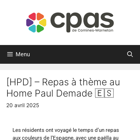
Menu
[HPD] – Repas à thème au
Home Paul Demade 🇪🇸
20 avril 2025
Les
résidents
ont
voyagé
le
temps
d’un
repas
aux
couleurs
de
l’Espagne,
avec
une
paëlla
au