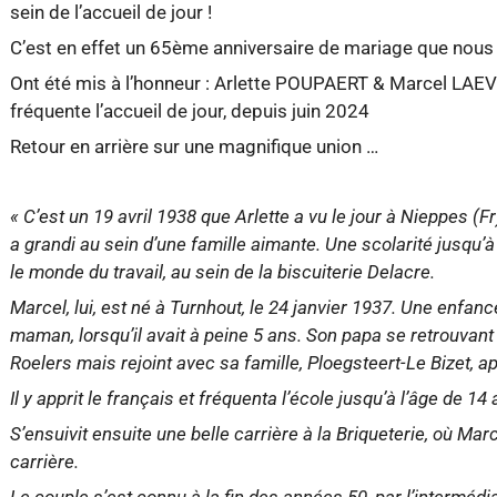
sein de l’accueil de jour !
C’est en effet un 65ème anniversaire de mariage que nous 
Ont été mis à l’honneur : Arlette POUPAERT & Marcel LAE
fréquente l’accueil de jour, depuis juin 2024
Retour en arrière sur une magnifique union …
« C’est un 19 avril 1938 que Arlette a vu le jour à Nieppes (Fr
a grandi au sein d’une famille aimante. Une scolarité jusqu’à 
le monde du travail, au sein de la biscuiterie Delacre.
Marcel, lui, est né à Turnhout, le 24 janvier 1937. Une enfanc
maman, lorsqu’il avait à peine 5 ans. Son papa se retrouvant
Roelers mais rejoint avec sa famille, Ploegsteert-Le Bizet, a
Il y apprit le français et fréquenta l’école jusqu’à l’âge de 14 
S’ensuivit ensuite une belle carrière à la Briqueterie, où Ma
carrière.
Le couple s’est connu à la fin des années 50, par l’intermé