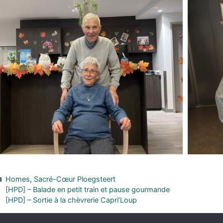
Homes
,
Sacré-Cœur Ploegsteert
[HPD] – Balade en petit train et pause gourmande
[HPD] – Sortie à la chèvrerie Capri’Loup