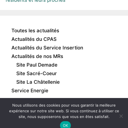
résidents et leurs proches
Toutes les actualités
Actualités du CPAS
Actualités du Service Insertion
Actualités de nos MRs
Site Paul Demade
Site Sacré-Coeur
Site La Châtellenie
Service Energie
Nous utilisons des cookies pour vous garantir la meilleure
expérience sur notre site web. Si vous continuez à utiliser ce
site, nous supposerons que vous en êtes satisfait.
Intranet
|
Mentions légales
|
Gestion des cookies
OK