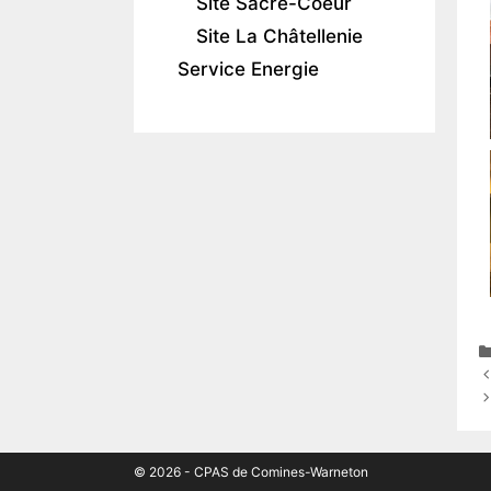
Site Sacré-Coeur
Site La Châtellenie
Service Energie
© 2026 - CPAS de Comines-Warneton