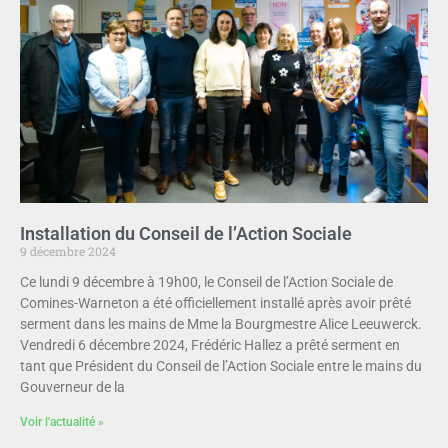
Installation du Conseil de l’Action Sociale
9 décembre 2024
Ce lundi 9 décembre à 19h00, le Conseil de l’Action Sociale de
Comines-Warneton a été officiellement installé après avoir prêté
serment dans les mains de Mme la Bourgmestre Alice Leeuwerck.
Vendredi 6 décembre 2024, Frédéric Hallez a prêté serment en
tant que Président du Conseil de l’Action Sociale entre le mains du
Gouverneur de la
Voir l'actualité »