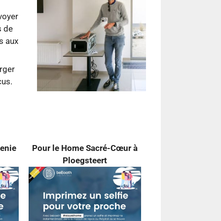
voyer
s de
s aux
arger
çus.
lenie
Pour le Home Sacré-Cœur
à
Ploegsteert