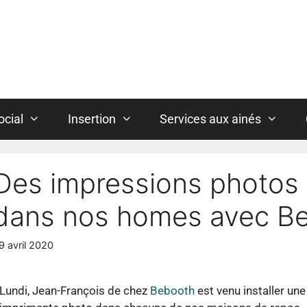
ocial
Insertion
Services aux ainés
Des impressions photos
dans nos homes avec B
9 avril 2020
Lundi, Jean-François de chez
Bebooth
est venu installer une