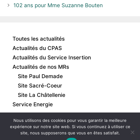
102 ans pour Mme Suzanne Bouten
Toutes les actualités
Actualités du CPAS
Actualités du Service Insertion
Actualités de nos MRs
Site Paul Demade
Site Sacré-Coeur
Site La Châtellenie
Service Energie
Nous utilisons des cookies pour vous garantir la meilleure
expérience sur notre site web. Si vous continuez à utiliser ce
site, nous supposerons que vous en êtes satisfait.
Intranet
|
Mentions légales
|
Gestion des cookies