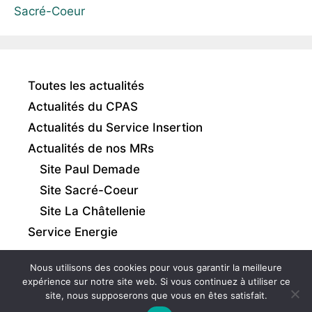
Sacré-Coeur
Toutes les actualités
Actualités du CPAS
Actualités du Service Insertion
Actualités de nos MRs
Site Paul Demade
Site Sacré-Coeur
Site La Châtellenie
Service Energie
Nous utilisons des cookies pour vous garantir la meilleure
expérience sur notre site web. Si vous continuez à utiliser ce
site, nous supposerons que vous en êtes satisfait.
Intranet
|
Mentions légales
|
Gestion des cookies