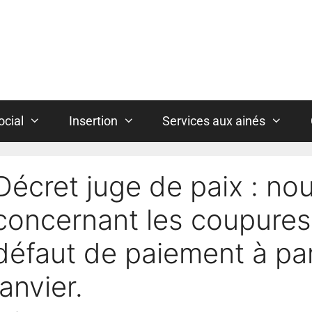
ocial
Insertion
Services aux ainés
Décret juge de paix : no
concernant les coupures
défaut de paiement à par
janvier.