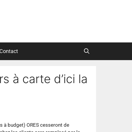
Contact
 à carte d’ici la
urs à budget) ORES cesseront de