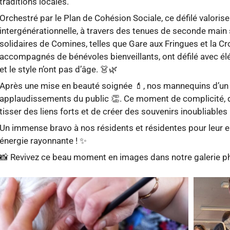
traditions locales.
Orchestré par le Plan de Cohésion Sociale, ce défilé valoris
intergénérationnelle, à travers des tenues de seconde main 
solidaires de Comines, telles que Gare aux Fringues et la Cr
accompagnés de bénévoles bienveillants, ont défilé avec élé
et le style n’ont pas d’âge. 👗🌿
Après une mise en beauté soignée 💄, nos mannequins d’un so
applaudissements du public 👏. Ce moment de complicité, de
tisser des liens forts et de créer des souvenirs inoubliables
Un immense bravo à nos résidents et résidentes pour leur en
énergie rayonnante ! ✨
📸 Revivez ce beau moment en images dans notre galerie p