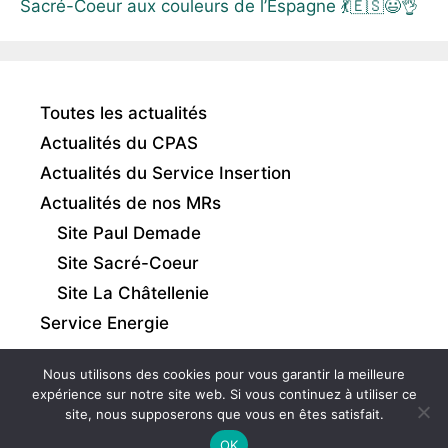
Sacré-Coeur aux couleurs de l’Espagne 💃🇪🇸😃👌
Toutes les actualités
Actualités du CPAS
Actualités du Service Insertion
Actualités de nos MRs
Site Paul Demade
Site Sacré-Coeur
Site La Châtellenie
Service Energie
Nous utilisons des cookies pour vous garantir la meilleure
expérience sur notre site web. Si vous continuez à utiliser ce
site, nous supposerons que vous en êtes satisfait.
Intranet
|
Mentions légales
|
Gestion des cookies
OK